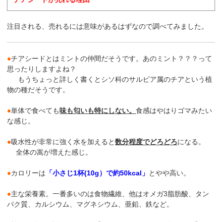
注目される、売れるには意味があるはずなので調べてみました。
●
チアシードとはミントの仲間だそうです。あのミント？？？って
思ったりしますよね？

 　 もうちょっと詳しく書くとシソ科のサルビア属のチアという植
物の種だそうです。

●
単体で食べても
味も匂いも特にしない。
食感はやはりゴマみたい
な感じ。

●
吸水性が非常に強く水を加えると
数分程度でどろどろ
になる。

　 全体の嵩が増えた感じ。

●
カロリーは
「小さじ1杯(10g）で約50kcal」
とやや高い。

●
主な栄養素。一番多いのは食物繊維、他はオメガ3脂肪酸、タン
パク質、カルシウム、マグネシウム、亜鉛、鉄など。
