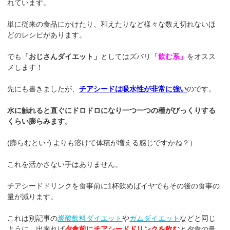
れています。
単に従来の食品にかけたり、和えたりなど様々な数え切れないほ
どのレシピがあります。
でも
「おじさんダイエット」
としてはズバリ
「飲む系」
をオスス
メします！
先にも書きましたが、
チアシードは吸水性が非常に強い
のです。
水に触れると直ぐにドロドロになり一つ一つの種がびっくりする
くらい膨らみます。
(膨らむというよりも溶けて体積が増える感じですかね？）
これを活かさない手はありません。
チアシードドリンクを食事前に1杯飲めばイヤでもその後の食事の
量が減ります。
これは別記事の
炭酸飲料ダイエット
や
ガムダイエット
などと同じ
ように、出来れば
夕食前にチアシードドリンクを飲む
と夕食の量