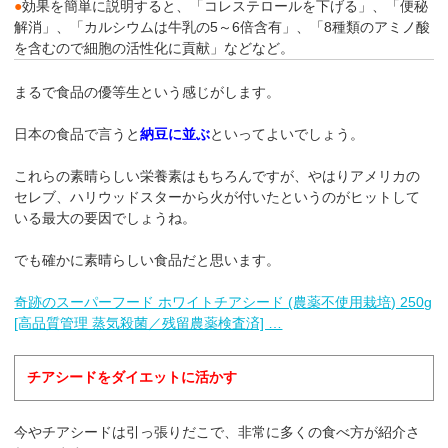
●
効果を簡単に説明すると、「コレステロールを下げる」、「便秘
解消」、「カルシウムは牛乳の5～6倍含有」、「8種類のアミノ酸
を含むので細胞の活性化に貢献」などなど。
まるで食品の優等生という感じがします。
日本の食品で言うと
納豆に並ぶ
といってよいでしょう。
これらの素晴らしい栄養素はもちろんですが、やはりアメリカの
セレブ、ハリウッドスターから火が付いたというのがヒットして
いる最大の要因でしょうね。
でも確かに素晴らしい食品だと思います。
奇跡のスーパーフード ホワイトチアシード (農薬不使用栽培) 250g
[高品質管理 蒸気殺菌／残留農薬検査済] …
チアシードをダイエットに活かす
今やチアシードは引っ張りだこで、非常に多くの食べ方が紹介さ