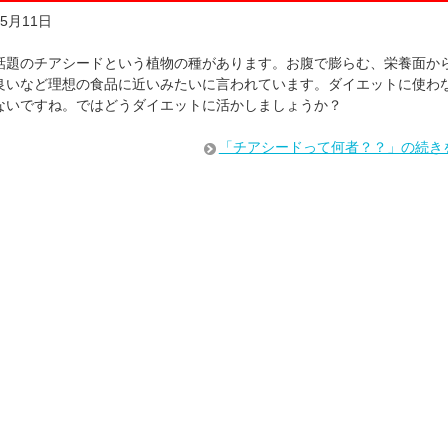
年5月11日
話題のチアシードという植物の種があります。お腹で膨らむ、栄養面か
良いなど理想の食品に近いみたいに言われています。ダイエットに使わ
ないですね。ではどうダイエットに活かしましょうか？
「チアシードって何者？？」の続き