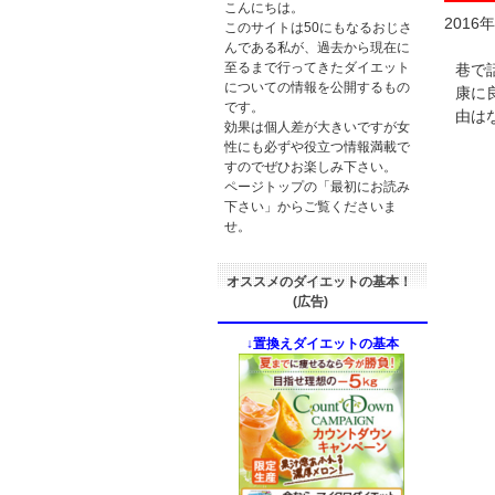
こんにちは。
2016
このサイトは50にもなるおじさ
んである私が、過去から現在に
至るまで行ってきたダイエット
巷で
についての情報を公開するもの
康に
です。
由は
効果は個人差が大きいですが女
性にも必ずや役立つ情報満載で
すのでぜひお楽しみ下さい。
ページトップの「最初にお読み
下さい」からご覧くださいま
せ。
オススメのダイエットの基本！
(広告)
↓置換えダイエットの基本