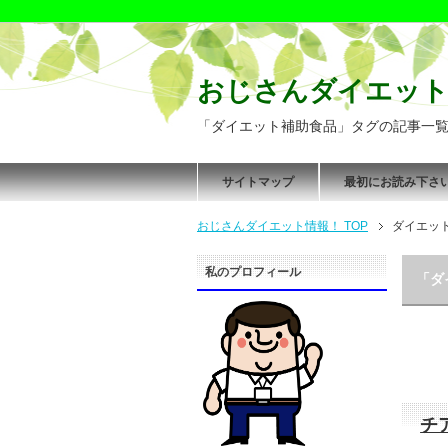
おじさんダイエット
「ダイエット補助食品」タグの記事一
サイトマップ
最初にお読み下さ
おじさんダイエット情報！ TOP
ダイエッ
私のプロフィール
「ダ
チ