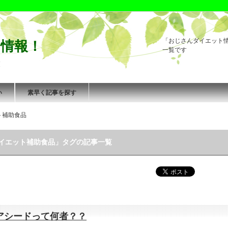
「おじさんダイエット
情報！
一覧です
覧
い
素早く記事を探す
ト補助食品
イエット補助食品」タグの記事一覧
アシードって何者？？