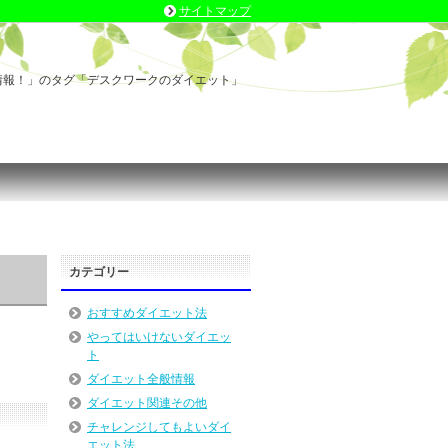
サイトマップ
情報！」のタグ「デスクワークのダイエット」
カテゴリー
おすすめダイエット法
やってはいけないダイエッ
ト
ダイエット全般情報
ダイエット関連その他
チャレンジしてもよいダイ
エット法