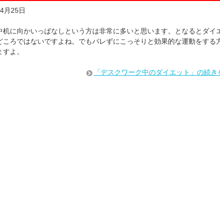
年4月25日
中机に向かいっぱなしという方は非常に多いと思います。となるとダイ
どころではないですよね。でもバレずにこっそりと効果的な運動をする
ますよ。
「デスクワーク中のダイエット」の続き