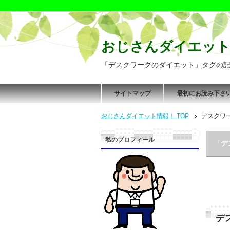
おじさんダイエット
「デスクワークのダイエット」タグの
サイトマップ
最初にお読み下さ
おじさんダイエット情報！ TOP
デスクワ
私のプロフィール
「デ
デ