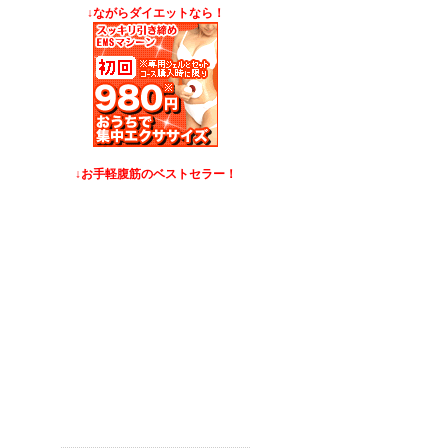
↓ながらダイエットなら！
↓お手軽腹筋のベストセラー！