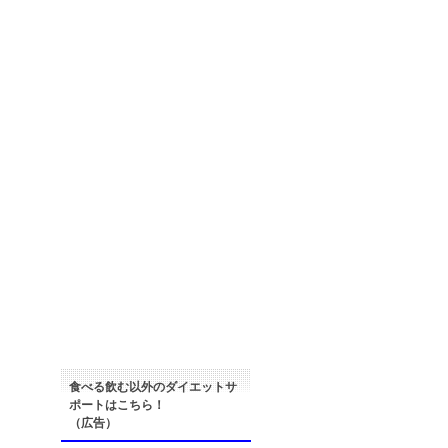
食べる飲む以外のダイエットサ
ポートはこちら！
（広告）