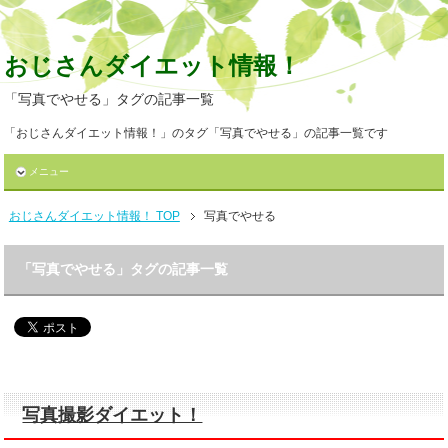
おじさんダイエット情報！
「写真でやせる」タグの記事一覧
「おじさんダイエット情報！」のタグ「写真でやせる」の記事一覧です
メニュー
おじさんダイエット情報！ TOP
写真でやせる
「写真でやせる」タグの記事一覧
写真撮影ダイエット！