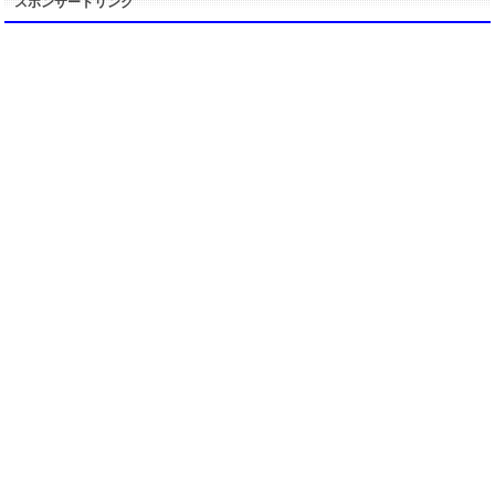
スポンサードリンク