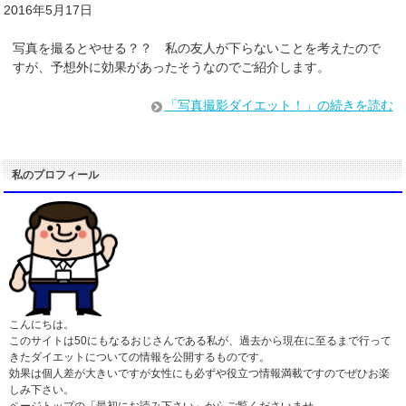
2016年5月17日
写真を撮るとやせる？？ 私の友人が下らないことを考えたので
すが、予想外に効果があったそうなのでご紹介します。
「写真撮影ダイエット！」の続きを読む
私のプロフィール
こんにちは。
このサイトは50にもなるおじさんである私が、過去から現在に至るまで行って
きたダイエットについての情報を公開するものです。
効果は個人差が大きいですが女性にも必ずや役立つ情報満載ですのでぜひお楽
しみ下さい。
ページトップの「最初にお読み下さい」からご覧くださいませ。