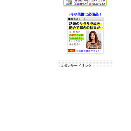
↓今や黒酢は必須品！
スポンサードリンク