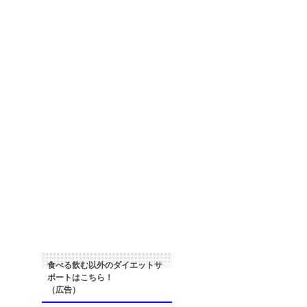
食べる飲む以外のダイエットサ
ポートはこちら！
（広告）