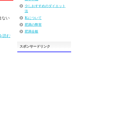
少しおすすめのダイエット
法
はない
私について
肥満の弊害
肥満全般
を読む
スポンサードリンク