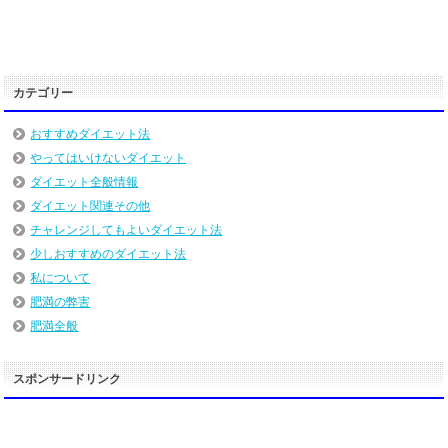
カテゴリー
おすすめダイエット法
やってはいけないダイエット
ダイエット全般情報
ダイエット関連その他
チャレンジしてもよいダイエット法
少しおすすめのダイエット法
私について
肥満の弊害
肥満全般
スポンサードリンク