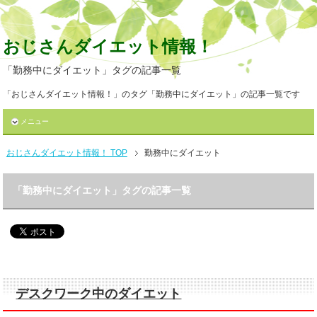
おじさんダイエット情報！
「勤務中にダイエット」タグの記事一覧
「おじさんダイエット情報！」のタグ「勤務中にダイエット」の記事一覧です
メニュー
おじさんダイエット情報！ TOP
勤務中にダイエット
「勤務中にダイエット」タグの記事一覧
デスクワーク中のダイエット