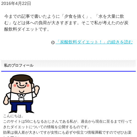
2016年4月22日
今までの記事で書いたように「夕食を抜く」、「水を大量に飲
む」などは体への負荷が大きすぎます。そこで私が考えたのが炭
酸飲料ダイエットです。
「炭酸飲料ダイエット！」の続きを読む
私のプロフィール
こんにちは。
このサイトは50にもなるおじさんである私が、過去から現在に至るまで行って
きたダイエットについての情報を公開するものです。
効果は個人差が大きいですが女性にも必ずや役立つ情報満載ですのでぜひお楽