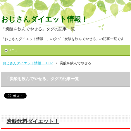
おじさんダイエット情報！
「炭酸を飲んでやせる」タグの記事一覧
「おじさんダイエット情報！」のタグ「炭酸を飲んでやせる」の記事一覧です
メニュー
おじさんダイエット情報！ TOP
炭酸を飲んでやせる
「炭酸を飲んでやせる」タグの記事一覧
炭酸飲料ダイエット！