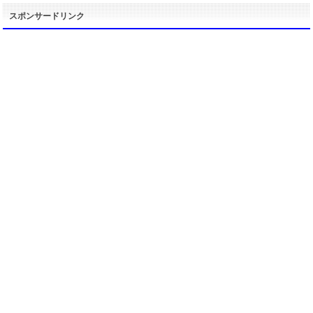
スポンサードリンク