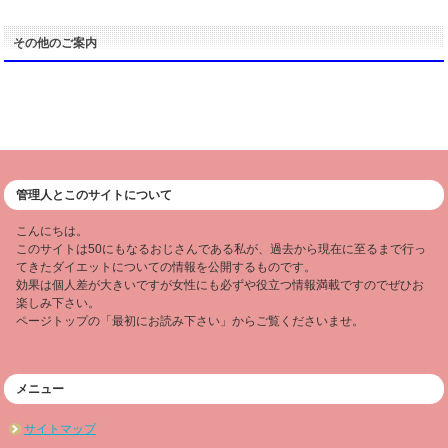
その他のご案内
管理人とこのサイトについて
こんにちは。
このサイトは50にもなるおじさんである私が、過去から現在に至るまで行っ
てきたダイエットについての情報を公開するものです。
効果は個人差が大きいですが女性にも必ずや役立つ情報満載ですのでぜひお
楽しみ下さい。
ページトップの「最初にお読み下さい」からご覧くださいませ。
メニュー
サイトマップ