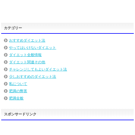
カテゴリー
おすすめダイエット法
やってはいけないダイエット
ダイエット全般情報
ダイエット関連その他
チャレンジしてもよいダイエット法
少しおすすめのダイエット法
私について
肥満の弊害
肥満全般
スポンサードリンク