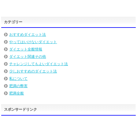
カテゴリー
おすすめダイエット法
やってはいけないダイエット
ダイエット全般情報
ダイエット関連その他
チャレンジしてもよいダイエット法
少しおすすめのダイエット法
私について
肥満の弊害
肥満全般
スポンサードリンク