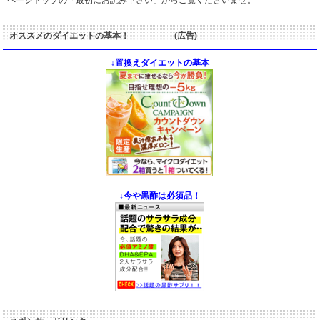
オススメのダイエットの基本！ (広告)
↓置換えダイエットの基本
↓今や黒酢は必須品！