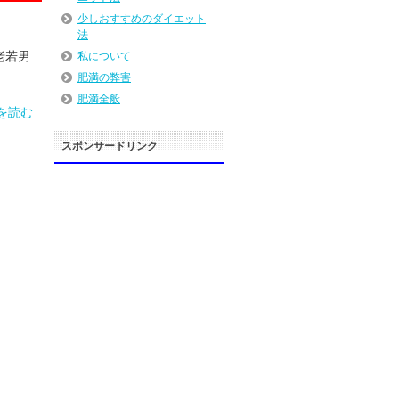
少しおすすめのダイエット
法
老若男
私について
肥満の弊害
肥満全般
を読む
スポンサードリンク