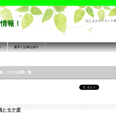
「おじさんダイエット
情報！
い
素早く記事を探す
婚」タグの記事一覧
満とモテ度