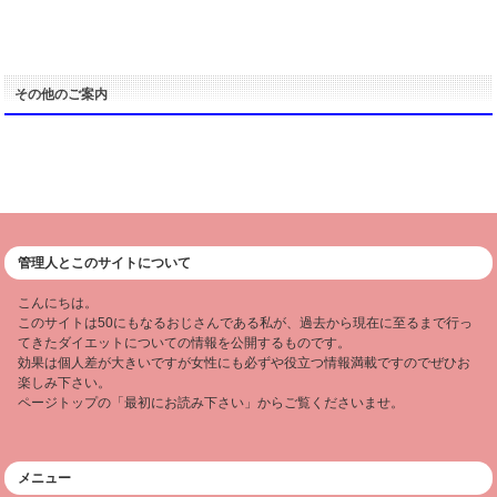
その他のご案内
管理人とこのサイトについて
こんにちは。
このサイトは50にもなるおじさんである私が、過去から現在に至るまで行っ
てきたダイエットについての情報を公開するものです。
効果は個人差が大きいですが女性にも必ずや役立つ情報満載ですのでぜひお
楽しみ下さい。
ページトップの「最初にお読み下さい」からご覧くださいませ。
メニュー