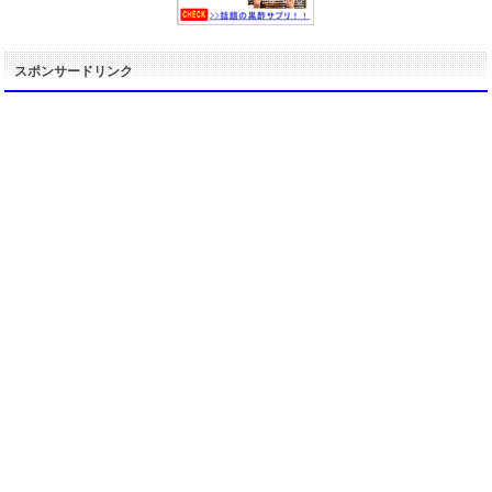
スポンサードリンク