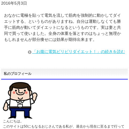
2016年5月3日
おなかに電極を貼って電気を流して筋肉を強制的に動かしてダイ
エットする、というものがありますね。自分は運動しなくても勝
手に筋肉が動いてダイエットになるというものです。実は妻と共
同で買って使いました。全身の体重を落とすのはちょっと無理か
もしれませんが部分痩せには効果が期待出来ます。
「お腹に電気ビリビリダイエット！」の続きを読む
私のプロフィール
こんにちは。
このサイトは50にもなるおじさんである私が、過去から現在に至るまで行って